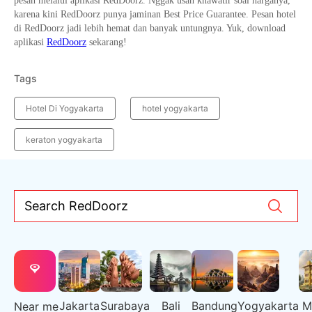
pesan melalui aplikasi RedDoorz. Nggak usah khawatir soal harganya,
karena kini RedDoorz punya jaminan Best Price Guarantee. Pesan hotel
di RedDoorz jadi lebih hemat dan banyak untungnya. Yuk, download
aplikasi
RedDoorz
sekarang!
Tags
Hotel Di Yogyakarta
hotel yogyakarta
keraton yogyakarta
Search RedDoorz
Jakarta
Surabaya
Bali
Bandung
Yogyakarta
M
Near me