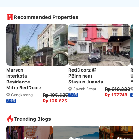
Recommended Properties
Marson
RedDoorz @
Red
Interkota
PBInn near
Uni
Residence
Stasiun Juanda
YAR
Mitra RedDoorz
Rp 210.330
Sawah Besar
K
Rp 105.625
Rp 157.748
Cengkareng
3.8/5
4/5
Rp 105.625
3.6/5
Trending Blogs