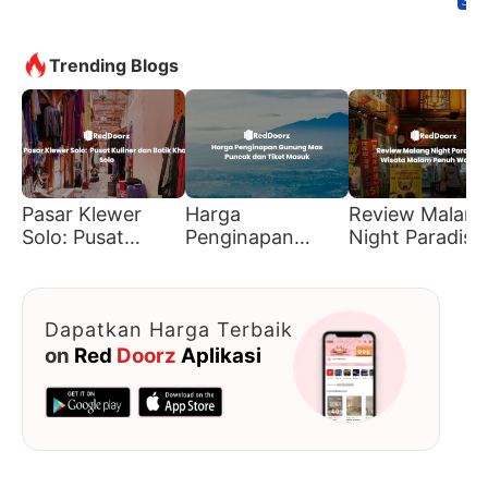
3.9/5
Trending Blogs
Pasar Klewer
Harga
Review Malang
Solo: Pusat
Penginapan
Night Paradise
Kuliner dan Batik
Gunung Mas
Wisata Malam
Khas Solo
Puncak dan Tiket
Penuh Warna
Masuk
Dapatkan Harga Terbaik
on
Red
Doorz
Aplikasi