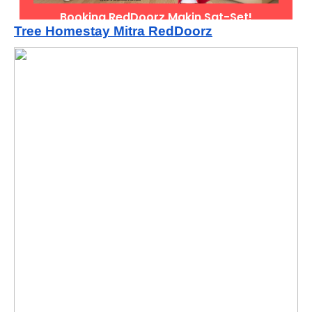
Tree Homestay Mitra RedDoorz