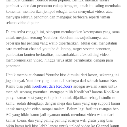
membuat channel Youtube lebih populer. Bentuk interaksi antara
pembuat video dan penonton cukup beragam, entah itu saling membalas
komentar, memberikan jempol sebagai tanda menyukai video, atau
menyapa seluruh penonton dan mengajak berbicara seperti teman
selama video diputar.
Di era serba canggih ini, siapapun mendapatkan kesempatan yang sama
untuk menjadi seorang Youtuber. Sebelum mewujudkannya, ada
beberapa hal penting yang wajib diperhatikan. Mulai dari mengetahui
cara membuat channel youtube di laptop, target sasaran penonton,
pembuatan konten berkualitas, menambahkan efek editing video,
mempromosikan video, hingga terus aktif berinteraksi dengan para
penonton.
Untuk membuat channel Youtube bisa dimulai dari kosan, sekarang ini
juga banyak Youtuber yang memulai karirnya dari sebuah kamar Kost.
Kamu bisa pilih
KoolKost dari RedDoorz
sebagai awalan kamu untuk
menjadi seorang youtuber. mengapa pilih KoolKost? karena KoolKost
punya kamar kost yang cukup baik untuk dijadikan sebagai studio mini
kamu, sudah dilengkapi dengan meja dan kursi yang siap support kamu
untuk mengedit video sampai malam. Belum lagi fasilitas ruangan ber-
AC yang bikin kamu jadi nyaman untuk membuat video walau dari
kamar kosan. dan yang paling penting adanya wifi gratis yang bisa
bikin kamu jadi bisa lebih lancar untuk upload video ke Channel kamu.