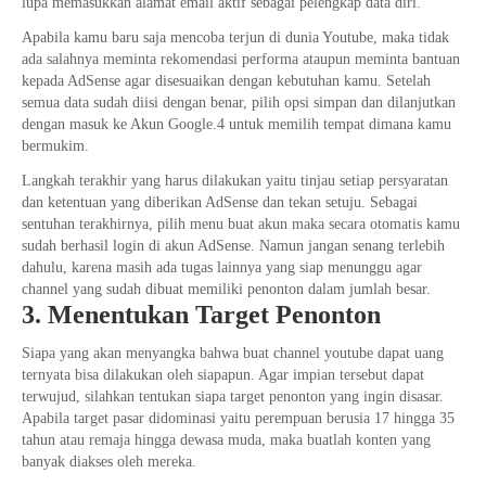
lupa memasukkan alamat email aktif sebagai pelengkap data diri.
Apabila kamu baru saja mencoba terjun di dunia Youtube, maka tidak
ada salahnya meminta rekomendasi performa ataupun meminta bantuan
kepada AdSense agar disesuaikan dengan kebutuhan kamu. Setelah
semua data sudah diisi dengan benar, pilih opsi simpan dan dilanjutkan
dengan masuk ke Akun Google.4 untuk memilih tempat dimana kamu
bermukim.
Langkah terakhir yang harus dilakukan yaitu tinjau setiap persyaratan
dan ketentuan yang diberikan AdSense dan tekan setuju. Sebagai
sentuhan terakhirnya, pilih menu buat akun maka secara otomatis kamu
sudah berhasil login di akun AdSense. Namun jangan senang terlebih
dahulu, karena masih ada tugas lainnya yang siap menunggu agar
channel yang sudah dibuat memiliki penonton dalam jumlah besar.
3. Menentukan Target Penonton
Siapa yang akan menyangka bahwa buat channel youtube dapat uang
ternyata bisa dilakukan oleh siapapun. Agar impian tersebut dapat
terwujud, silahkan tentukan siapa target penonton yang ingin disasar.
Apabila target pasar didominasi yaitu perempuan berusia 17 hingga 35
tahun atau remaja hingga dewasa muda, maka buatlah konten yang
banyak diakses oleh mereka.