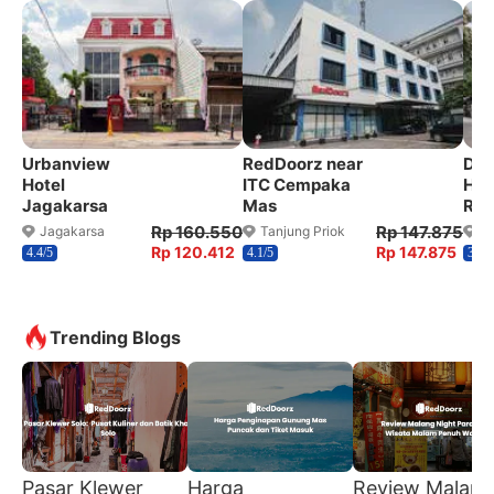
Urbanview
RedDoorz near
Dan
Hotel
ITC Cempaka
Hou
Jagakarsa
Mas
Red
Rp 160.550
Rp 147.875
Jagakarsa
Tanjung Priok
T
Rp 120.412
Rp 147.875
4.4/5
4.1/5
3.6/5
Trending Blogs
Pasar Klewer
Harga
Review Malang