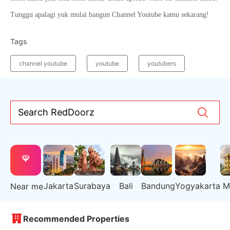
Tunggu apalagi yuk mulai bangun Channel Youtube kamu sekarang!
Tags
channel youtube
youtube
youtubers
Search RedDoorz
Jakarta
Surabaya
Bali
Bandung
Yogyakarta
M
Near me
Recommended Properties