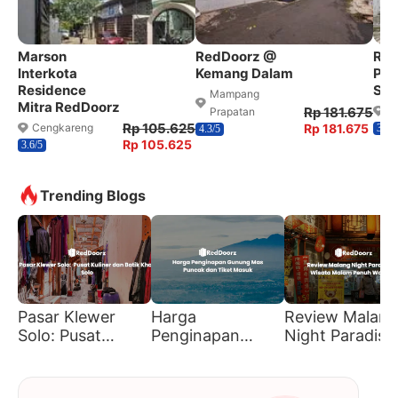
Marson
RedDoorz @
Red
Interkota
Kemang Dalam
PBI
Residence
Sta
Mampang
Mitra RedDoorz
Rp 181.675
S
Prapatan
Rp 105.625
Cengkareng
Rp 181.675
3.8/5
4.3/5
Rp 105.625
3.6/5
Trending Blogs
Pasar Klewer
Harga
Review Malang
Solo: Pusat
Penginapan
Night Paradise
Kuliner dan Batik
Gunung Mas
Wisata Malam
Khas Solo
Puncak dan Tiket
Penuh Warna
Masuk