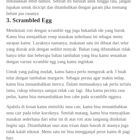
dimasukkan lebih dahulu. Setelah itu barulah aduk hingga rata, jangan
lupakan untuk dicicipi dan ditambahkan dengan garam jika memang
belum pas rasanya.
3. Scrambled Egg
Menikmati roti dengan scramble egg juga bukanlah ide yang buruk.
Kamu bisa menjadikan resep masakan sederhana ini sebagai menu
sarapan kamu. Layaknya namanya, makanan satu ini dibuat dari telur
yang diorak arik dengan sedikit minyak. Bahan yang dibutuhkan tidak
hanya telur dan beberapa bahan tambahan yang bisa kamu sesuaikan
dengan variasi scramble egg yang kamu inginkan.
Untuk yang paling mudah, kamu hanya perlu mengorak arik 3 buah
telur dengan tambahan margarin. Sebagai perasa agar makin sedap,
kamu bisa menambahkan merica. Dalam memasaknya tak perlu terlalu
lama, cukup telurnya sampai tidak cair lagi. Jika kamu pecinta rasa
pedas, kamu bisa menambahkan bon cabe pada scramblle eggnya.
Apabila di kosan kamu memiliki susu cair, kamu bisa menambahkan
susu cair pada telur kocoknya. Setelah matang, kamu bisa menyajikan
masakan sederhana dari telur ini di atas roti atau langsung dinikmati
begitu saja. Ditambahkan saus atau irisan daun bawah di atasnya juga
tidak kalah nikmat. Menu satu ini bisa mengganjal perut kamu di pagi
hari.