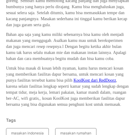
goreng. Sembari kamu memotong kacang panjang dan juga menyiapkan
bumbunya yang hanya perlu dirajang. Kamu bisa menghaluskan juga,
sesuai selera saja. Setelah ditumis, kamu bisa memasukkan tempe dan
kacang panjangnya. Masakan sederhana ini tinggal kamu berikan kecap
dan juga garam serta gula.
Bahan apa saja yang kamu miliki sebenarnya bisa kamu oleh menjadi
makanan yang menggugah. Asalkan kamu mau untuk bereksperimen
dan juga mencari resep resepnya.l Dengan begitu ketika akhir bulan
kamu tak harus selalu makan mie dan makanan instan lainnya. Apalagi
bahan dan cara membuatnya begitu mudah dan bisa kamu coba.
Untuk bisa masak di kosan lebih nyaman, kamu harus mencari kosan
yang memberikan fasilitas dapur bersama, untuk mencari kosan yang
punya fasilitas tersebut kamu bisa pilih
KoolKost dari RedDoorz
,
karena selain fasilitas lengkap seperti kamar yang sudah lengkap dengan
tempat tidur, meja kerja, lemari pakaian, kamar mandi dalam, ruangan
ber-AC, wifi gratis,, kosan KoolKost juga memberikan fasilitas dapur
bersama yang bisa digunakan semua penghuni kost untuk memasak.
Tags
masakan indonesia
masakan rumahan