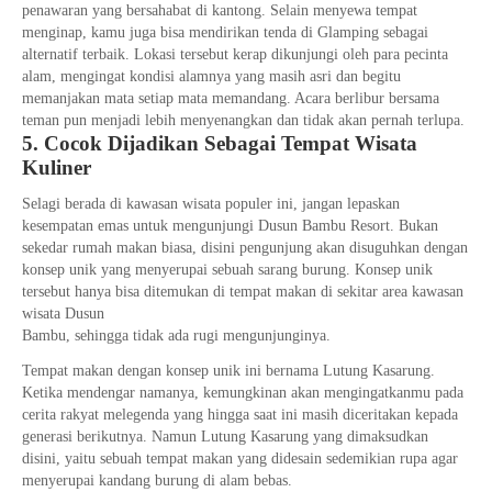
penawaran yang bersahabat di kantong. Selain menyewa tempat
menginap, kamu juga bisa mendirikan tenda di Glamping sebagai
alternatif terbaik. Lokasi tersebut kerap dikunjungi oleh para pecinta
alam, mengingat kondisi alamnya yang masih asri dan begitu
memanjakan mata setiap mata memandang. Acara berlibur bersama
teman pun menjadi lebih menyenangkan dan tidak akan pernah terlupa.
5. Cocok Dijadikan Sebagai Tempat Wisata
Kuliner
Selagi berada di kawasan wisata populer ini, jangan lepaskan
kesempatan emas untuk mengunjungi Dusun Bambu Resort. Bukan
sekedar rumah makan biasa, disini pengunjung akan disuguhkan dengan
konsep unik yang menyerupai sebuah sarang burung. Konsep unik
tersebut hanya bisa ditemukan di tempat makan di sekitar area kawasan
wisata Dusun
Bambu, sehingga tidak ada rugi mengunjunginya.
Tempat makan dengan konsep unik ini bernama Lutung Kasarung.
Ketika mendengar namanya, kemungkinan akan mengingatkanmu pada
cerita rakyat melegenda yang hingga saat ini masih diceritakan kepada
generasi berikutnya. Namun Lutung Kasarung yang dimaksudkan
disini, yaitu sebuah tempat makan yang didesain sedemikian rupa agar
menyerupai kandang burung di alam bebas.