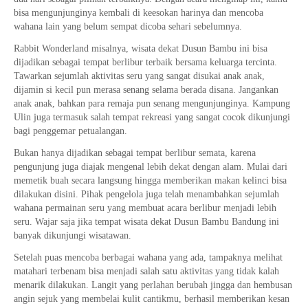
bisa mengunjunginya kembali di keesokan harinya dan mencoba
wahana lain yang belum sempat dicoba sehari sebelumnya.
Rabbit Wonderland misalnya, wisata dekat Dusun Bambu ini bisa
dijadikan sebagai tempat berlibur terbaik bersama keluarga tercinta.
Tawarkan sejumlah aktivitas seru yang sangat disukai anak anak,
dijamin si kecil pun merasa senang selama berada disana. Jangankan
anak anak, bahkan para remaja pun senang mengunjunginya. Kampung
Ulin juga termasuk salah tempat rekreasi yang sangat cocok dikunjungi
bagi penggemar petualangan.
Bukan hanya dijadikan sebagai tempat berlibur semata, karena
pengunjung juga diajak mengenal lebih dekat dengan alam. Mulai dari
memetik buah secara langsung hingga memberikan makan kelinci bisa
dilakukan disini. Pihak pengelola juga telah menambahkan sejumlah
wahana permainan seru yang membuat acara berlibur menjadi lebih
seru. Wajar saja jika tempat wisata dekat Dusun Bambu Bandung ini
banyak dikunjungi wisatawan.
Setelah puas mencoba berbagai wahana yang ada, tampaknya melihat
matahari terbenam bisa menjadi salah satu aktivitas yang tidak kalah
menarik dilakukan. Langit yang perlahan berubah jingga dan hembusan
angin sejuk yang membelai kulit cantikmu, berhasil memberikan kesan