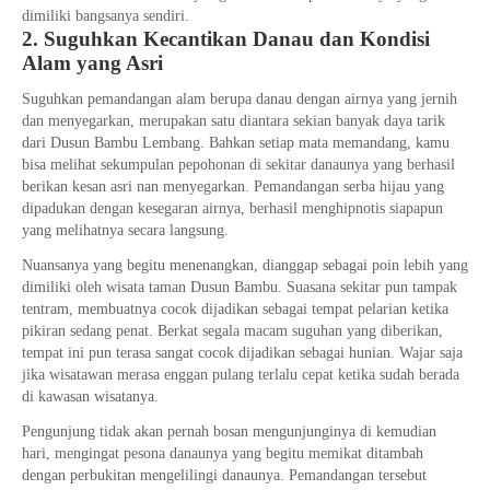
dimiliki bangsanya sendiri.
2. Suguhkan Kecantikan Danau dan Kondisi
Alam yang Asri
Suguhkan pemandangan alam berupa danau dengan airnya yang jernih
dan menyegarkan, merupakan satu diantara sekian banyak daya tarik
dari Dusun Bambu Lembang. Bahkan setiap mata memandang, kamu
bisa melihat sekumpulan pepohonan di sekitar danaunya yang berhasil
berikan kesan asri nan menyegarkan. Pemandangan serba hijau yang
dipadukan dengan kesegaran airnya, berhasil menghipnotis siapapun
yang melihatnya secara langsung.
Nuansanya yang begitu menenangkan, dianggap sebagai poin lebih yang
dimiliki oleh wisata taman Dusun Bambu. Suasana sekitar pun tampak
tentram, membuatnya cocok dijadikan sebagai tempat pelarian ketika
pikiran sedang penat. Berkat segala macam suguhan yang diberikan,
tempat ini pun terasa sangat cocok dijadikan sebagai hunian. Wajar saja
jika wisatawan merasa enggan pulang terlalu cepat ketika sudah berada
di kawasan wisatanya.
Pengunjung tidak akan pernah bosan mengunjunginya di kemudian
hari, mengingat pesona danaunya yang begitu memikat ditambah
dengan perbukitan mengelilingi danaunya. Pemandangan tersebut