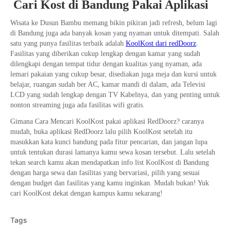
Cari Kost di Bandung Pakai Aplikasi
Wisata ke Dusun Bambu memang bikin pikiran jadi refresh, belum lagi
di Bandung juga ada banyak kosan yang nyaman untuk ditempati. Salah
satu yang punya fasilitas terbaik adalah
KoolKost dari redDoorz
.
Fasilitas yang diberikan cukup lengkap dengan kamar yang sudah
dilengkapi dengan tempat tidur dengan kualitas yang nyaman, ada
lemari pakaian yang cukup besar, disediakan juga meja dan kursi untuk
belajar, ruangan sudah ber AC, kamar mandi di dalam, ada Televisi
LCD yang sudah lengkap dengan TV Kabelnya, dan yang penting untuk
nonton streaming juga ada fasilitas wifi gratis.
Gimana Cara Mencari KoolKost pakai aplikasi RedDoorz? caranya
mudah, buka aplikasi RedDoorz lalu pilih KoolKost setelah itu
masukkan kata kunci bandung pada fitur pencarian, dan jangan lupa
untuk tentukan durasi lamanya kamu sewa kosan tersebut. Lalu setelah
tekan search kamu akan mendapatkan info list KoolKost di Bandung
dengan harga sewa dan fasilitas yang bervariasi, pilih yang sesuai
dengan budget dan fasilitas yang kamu inginkan. Mudah bukan! Yuk
cari KoolKost dekat dengan kampus kamu sekarang!
Tags