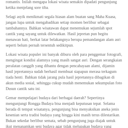
romantis. Inilah mengapa lokasi wisata semakin dipadati pengunjung
ketika menjelang sore tiba.
Selagi asyik menikmati segala hiasan alam buatan sang Maha Kuasa,
jangan lupa untuk mengabadikan setiap momen berlibur sebagai
tambahannya. Bahkan wisatawan dapat menemukan sejumlah spot
cantik yang sayang untuk dilewatkan. Hasil jepretan pun begitu
menawan hati, berkat latar belakangnya berupa pemandangan alam asri
seperti belum pernah tersentuh sedikitpun.
Lokasi wisata populer ini banyak diburu oleh para penggemar fotografi,
mengingat kondisi alamnya yang masih sangat asri. Dengan serangkaian
peralatan canggih yang dibantu dengan pencahayaan alami, dijamin
hasil jepretannya sudah berhasil membuat siapapun merasa terkagum
tiada henti. Bahkan tidak jarang pula hasil jepretannya dibagikan di
akun media sosial, sehingga cukup mudah menemukan sekumpulan foto
Dusun cantik satu ini.
Gemar mempelajari budaya dari berbagai daerah? Sepertinya
mengunjungi Rongga Budaya bisa menjadi keputusan tepat. Selama
berada di tempat wisatanya, pengunjung bisa menyaksikan aneka jenis
kesenian serta tradisi budaya yang hingga kini masih terus dilestarikan.
Bukan sekedar berlibur semata, sebab pengunjung juga diajak untuk
ikut menanamkan seni budaya agar tidak melupakan budaya yang