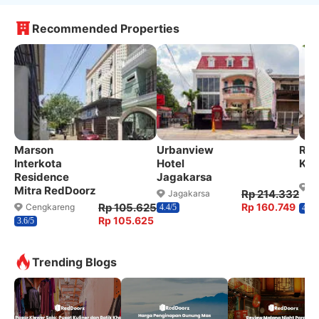
Recommended Properties
Marson
Urbanview
Red
Interkota
Hotel
Kem
Residence
Jagakarsa
M
Mitra RedDoorz
Rp 214.332
Jagakarsa
P
Rp 105.625
Rp 160.749
Cengkareng
4.4/5
4.3/5
Rp 105.625
3.6/5
Trending Blogs