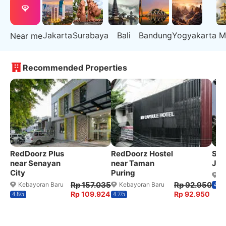
Jakarta
Surabaya
Bali
Bandung
Yogyakarta
M
Near me
Recommended Properties
RedDoorz Plus
RedDoorz Hostel
San
near Senayan
near Taman
Jak
City
Puring
G
Rp 157.035
Rp 92.950
Kebayoran Baru
Kebayoran Baru
4.8/5
Rp 109.924
Rp 92.950
4.8/5
4.7/5