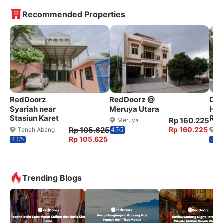
Recommended Properties
RedDoorz
RedDoorz @
Dan
Syariah near
Meruya Utara
Hou
Stasiun Karet
Red
Rp 160.225
Meruya
Rp 105.625
Rp 160.225
Tanah Abang
T
4.7/5
Rp 105.625
4.1/5
3.6/5
Trending Blogs