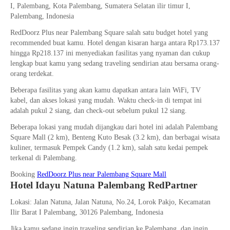
I, Palembang, Kota Palembang, Sumatera Selatan ilir timur I,
Palembang, Indonesia
RedDoorz Plus near Palembang Square salah satu budget hotel yang
recommended buat kamu. Hotel dengan kisaran harga antara Rp173.137
hingga Rp218.137 ini menyediakan fasilitas yang nyaman dan cukup
lengkap buat kamu yang sedang traveling sendirian atau bersama orang-
orang terdekat.
Beberapa fasilitas yang akan kamu dapatkan antara lain WiFi, TV
kabel, dan akses lokasi yang mudah. Waktu check-in di tempat ini
adalah pukul 2 siang, dan check-out sebelum pukul 12 siang.
Beberapa lokasi yang mudah dijangkau dari hotel ini adalah Palembang
Square Mall (2 km), Benteng Kuto Besak (3.2 km), dan berbagai wisata
kuliner, termasuk Pempek Candy (1.2 km), salah satu kedai pempek
terkenal di Palembang.
Booking
RedDoorz Plus near Palembang Square Mall
Hotel Idayu Natuna Palembang RedPartner
Lokasi: Jalan Natuna, Jalan Natuna, No.24, Lorok Pakjo, Kecamatan
Ilir Barat I Palembang, 30126 Palembang, Indonesia
Jika kamu sedang ingin traveling sendirian ke Palembang, dan ingin