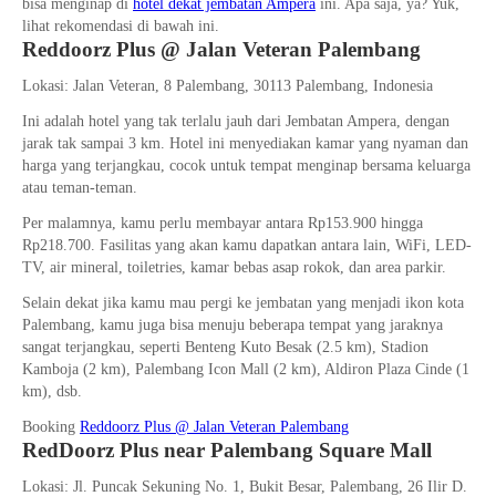
bisa menginap di
hotel dekat jembatan Ampera
ini. Apa saja, ya? Yuk,
lihat rekomendasi di bawah ini.
Reddoorz Plus @ Jalan Veteran Palembang
Lokasi: Jalan Veteran, 8 Palembang, 30113 Palembang, Indonesia
Ini adalah hotel yang tak terlalu jauh dari Jembatan Ampera, dengan
jarak tak sampai 3 km. Hotel ini menyediakan kamar yang nyaman dan
harga yang terjangkau, cocok untuk tempat menginap bersama keluarga
atau teman-teman.
Per malamnya, kamu perlu membayar antara Rp153.900 hingga
Rp218.700. Fasilitas yang akan kamu dapatkan antara lain, WiFi, LED-
TV, air mineral, toiletries, kamar bebas asap rokok, dan area parkir.
Selain dekat jika kamu mau pergi ke jembatan yang menjadi ikon kota
Palembang, kamu juga bisa menuju beberapa tempat yang jaraknya
sangat terjangkau, seperti Benteng Kuto Besak (2.5 km), Stadion
Kamboja (2 km), Palembang Icon Mall (2 km), Aldiron Plaza Cinde (1
km), dsb.
Booking
Reddoorz Plus @ Jalan Veteran Palembang
RedDoorz Plus near Palembang Square Mall
Lokasi: Jl. Puncak Sekuning No. 1, Bukit Besar, Palembang, 26 Ilir D.