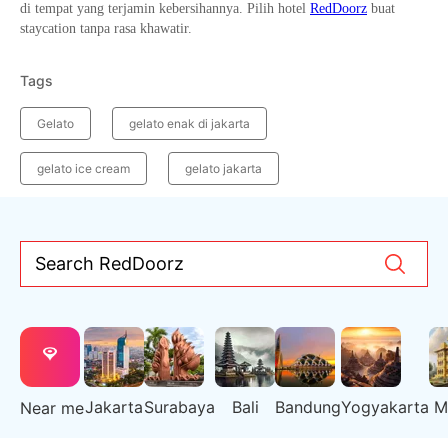
di tempat yang terjamin kebersihannya. Pilih hotel
RedDoorz
buat
staycation tanpa rasa khawatir.
Tags
Gelato
gelato enak di jakarta
gelato ice cream
gelato jakarta
Search RedDoorz
Jakarta
Surabaya
Bali
Bandung
Yogyakarta
M
Near me