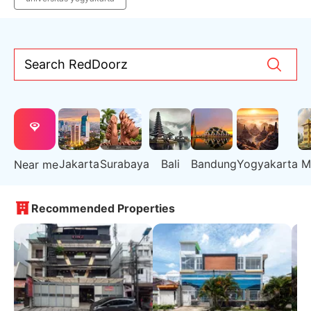
Search RedDoorz
Jakarta
Surabaya
Bali
Bandung
Yogyakarta
M
Near me
Recommended Properties