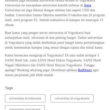
Indonesia juga termasuk universitas swasta terbaik di Yogyakarta.
Universitas ini merupakan universitas katolik terbesar di
Jogja
.
Universitas ini juga dikenal dengan sebutan lain seperti USD dan
Sadhar. Universitas Sanata Dharma memiliki 8 fakultas dan 26 program
studi, serta program S2. Jumlah mahasiswa di kampus ini mencapai 13
ribuan.
Buat kamu yang pengen survei universitas di Yogyakarta buat
melanjutkan studi, informasi di atas penting banget. Daftar universitas
di Yogyakarta yang sudah disebutkan patut banget kamu pertimbangkan
untuk menemukan kampus yang sesuai dengan tujuan dan minat kamu.
Kamu berencana menginap di Yogyakarta? Di sana sudah terdapat 3
SANS Hotel loh, yaitu SANS Hotel Ekkon Yogyakarta, SANS Hotel
Nagari Malioboro dan SANS Hotel Heryon Yogyakarta. Tunggu
apalagi? Booking sekarang juga!
Download
aplikasi
RedDoorz
agar
semua perjalanan jadi lebih mudah.
Tags
universitas di indonesia
universitas di yogyakarta
universitas yogyakarta