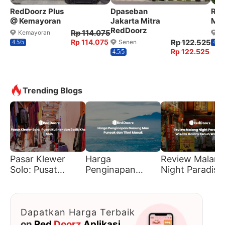
RedDoorz Plus
Dpaseban
Red
@ Kemayoran
Jakarta Mitra
Mer
RedDoorz
Rp 114.075
Kemayoran
M
Rp 114.075
Rp 122.525
Senen
4.5/5
4.7/5
Rp 122.525
4.5/5
Trending Blogs
Pasar Klewer
Harga
Review Malang
Solo: Pusat
Penginapan
Night Paradise
Kuliner dan Batik
Gunung Mas
Wisata Malam
Khas Solo
Puncak dan Tiket
Penuh Warna
Masuk
Dapatkan Harga Terbaik
on
Red
Doorz
Aplikasi