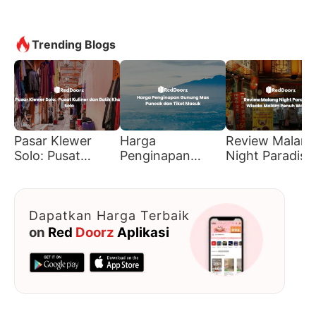
Trending Blogs
Pasar Klewer
Harga
Review Malang
Solo: Pusat
Penginapan
Night Paradise
Kuliner dan Batik
Gunung Mas
Wisata Malam
Khas Solo
Puncak dan Tiket
Penuh Warna
Masuk
Dapatkan Harga Terbaik
on
Red
Doorz
Aplikasi