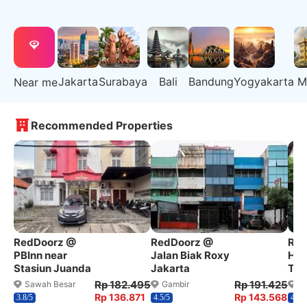
Jakarta
Surabaya
Bali
Bandung
Yogyakarta
M
Near me
Recommended Properties
RedDoorz @
RedDoorz @
Red
PBInn near
Jalan Biak Roxy
Hos
Stasiun Juanda
Jakarta
Tam
Rp 182.495
Rp 191.425
Sawah Besar
Gambir
K
Rp 136.871
Rp 143.568
3.8/5
4.5/5
4.7/5