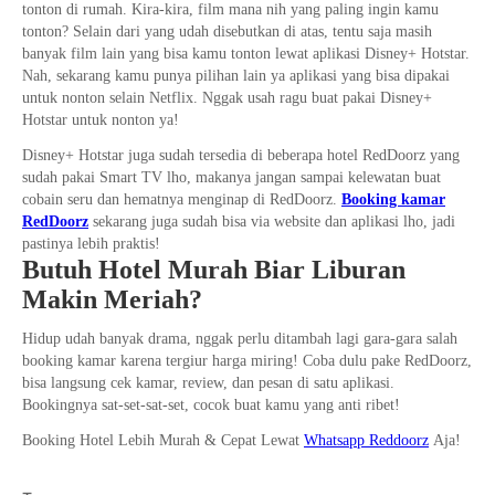
tonton di rumah. Kira-kira, film mana nih yang paling ingin kamu
tonton? Selain dari yang udah disebutkan di atas, tentu saja masih
banyak film lain yang bisa kamu tonton lewat aplikasi Disney+ Hotstar.
Nah, sekarang kamu punya pilihan lain ya aplikasi yang bisa dipakai
untuk nonton selain Netflix. Nggak usah ragu buat pakai Disney+
Hotstar untuk nonton ya!
Disney+ Hotstar juga sudah tersedia di beberapa hotel RedDoorz yang
sudah pakai Smart TV lho, makanya jangan sampai kelewatan buat
cobain seru dan hematnya menginap di RedDoorz.
Booking kamar
RedDoorz
sekarang juga sudah bisa via website dan aplikasi lho, jadi
pastinya lebih praktis!
Butuh Hotel Murah Biar Liburan
Makin Meriah?
Hidup udah banyak drama, nggak perlu ditambah lagi gara-gara salah
booking kamar karena tergiur harga miring! Coba dulu pake RedDoorz,
bisa langsung cek kamar, review, dan pesan di satu aplikasi.
Bookingnya sat-set-sat-set, cocok buat kamu yang anti ribet!
Booking Hotel Lebih Murah & Cepat Lewat
Whatsapp Reddoorz
Aja!