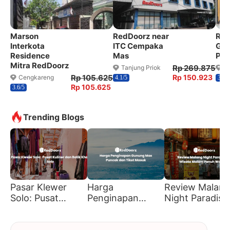
Marson
RedDoorz near
Red
Interkota
ITC Cempaka
Gaj
Residence
Mas
Pla
Mitra RedDoorz
Rp 269.875
Tanjung Priok
T
Rp 105.625
Rp 150.923
Cengkareng
4.1/5
3.8/5
Rp 105.625
3.6/5
Trending Blogs
Pasar Klewer
Harga
Review Malang
Solo: Pusat
Penginapan
Night Paradise
Kuliner dan Batik
Gunung Mas
Wisata Malam
Khas Solo
Puncak dan Tiket
Penuh Warna