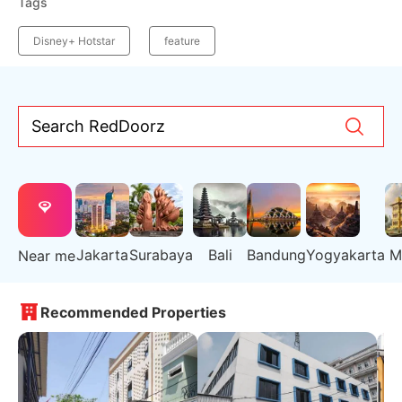
Tags
Disney+ Hotstar
feature
Search RedDoorz
Jakarta
Surabaya
Bali
Bandung
Yogyakarta
M
Near me
Recommended Properties