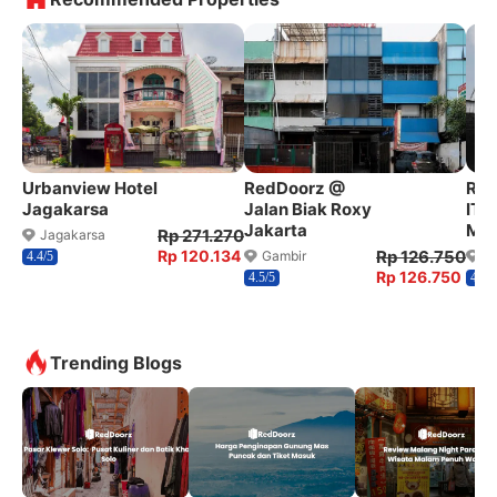
Urbanview Hotel
RedDoorz @
Red
Jagakarsa
Jalan Biak Roxy
ITC
Jakarta
Ma
Rp 271.270
Jagakarsa
Rp 120.134
Rp 126.750
Gambir
Ta
4.4/5
Rp 126.750
4.5/5
4.1/5
Trending Blogs