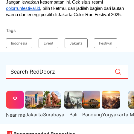
Jangan lewatkan kesempatan ini. Cek situs resmi
colorrunfestival.id
, pilih tiketmu, dan jadilah bagian dari lautan
warna dan energi positif di Jakarta Color Run Festival 2025.
Tags
Indonesia
Event
Jakarta
Festival
Search RedDoorz
Jakarta
Surabaya
Bali
Bandung
Yogyakarta
M
Near me
Recommended Properties