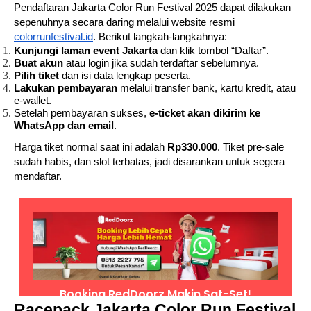
Pendaftaran Jakarta Color Run Festival 2025 dapat dilakukan
sepenuhnya secara daring melalui website resmi
colorrunfestival.id
. Berikut langkah-langkahnya:
Kunjungi laman event Jakarta
dan klik tombol “Daftar”.
Buat akun
atau login jika sudah terdaftar sebelumnya.
Pilih tiket
dan isi data lengkap peserta.
Lakukan pembayaran
melalui transfer bank, kartu kredit, atau
e-wallet.
Setelah pembayaran sukses,
e-ticket akan dikirim ke
WhatsApp dan email
.
Harga tiket normal saat ini adalah
Rp330.000
. Tiket pre-sale
sudah habis, dan slot terbatas, jadi disarankan untuk segera
mendaftar.
Racepack Jakarta Color Run Festival