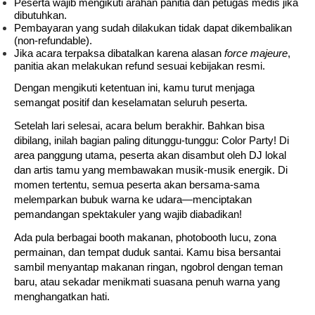
Peserta wajib mengikuti arahan panitia dan petugas medis jika
dibutuhkan.
Pembayaran yang sudah dilakukan tidak dapat dikembalikan
(non-refundable).
Jika acara terpaksa dibatalkan karena alasan
force majeure
,
panitia akan melakukan refund sesuai kebijakan resmi.
Dengan mengikuti ketentuan ini, kamu turut menjaga
semangat positif dan keselamatan seluruh peserta.
Setelah lari selesai, acara belum berakhir. Bahkan bisa
dibilang, inilah bagian paling ditunggu-tunggu: Color Party! Di
area panggung utama, peserta akan disambut oleh DJ lokal
dan artis tamu yang membawakan musik-musik energik. Di
momen tertentu, semua peserta akan bersama-sama
melemparkan bubuk warna ke udara—menciptakan
pemandangan spektakuler yang wajib diabadikan!
Ada pula berbagai booth makanan, photobooth lucu, zona
permainan, dan tempat duduk santai. Kamu bisa bersantai
sambil menyantap makanan ringan, ngobrol dengan teman
baru, atau sekadar menikmati suasana penuh warna yang
menghangatkan hati.